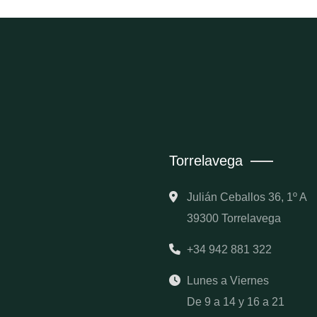
Torrelavega
Julián Ceballos 36, 1º A
39300 Torrelavega
+34 942 881 322
Lunes a Viernes
De 9 a 14 y 16 a 21