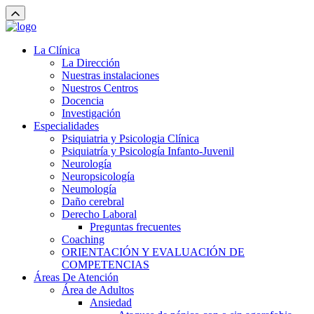
La Clínica
La Dirección
Nuestras instalaciones
Nuestros Centros
Docencia
Investigación
Especialidades
Psiquiatria y Psicologia Clínica
Psiquiatría y Psicología Infanto-Juvenil
Neurología
Neuropsicología
Neumología
Daño cerebral
Derecho Laboral
Preguntas frecuentes
Coaching
ORIENTACIÓN Y EVALUACIÓN DE
COMPETENCIAS
Áreas De Atención
Área de Adultos
Ansiedad