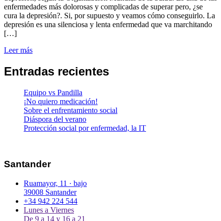
enfermedades más dolorosas y complicadas de superar pero, ¿se
cura la depresión?. Si, por supuesto y veamos cómo conseguirlo. La
depresión es una silenciosa y lenta enfermedad que va marchitando
[…]
Leer más
Entradas recientes
Equipo vs Pandilla
¡No quiero medicación!
Sobre el enfrentamiento social
Diáspora del verano
Protección social por enfermedad, la IT
Santander
Ruamayor, 11 · bajo
39008 Santander
+34 942 224 544
Lunes a Viernes
De 9 a 14 y 16 a 21