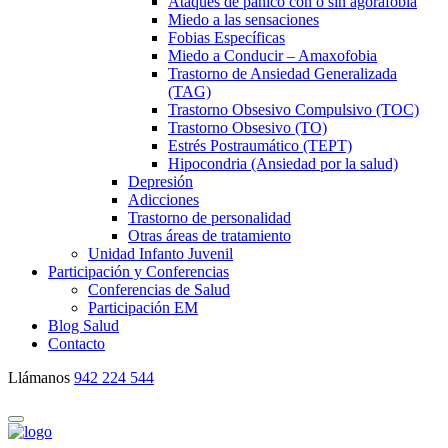
Ataques de pánico con o sin agorafobia
Miedo a las sensaciones
Fobias Específicas
Miedo a Conducir – Amaxofobia
Trastorno de Ansiedad Generalizada
(TAG)
Trastorno Obsesivo Compulsivo (TOC)
Trastorno Obsesivo (TO)
Estrés Postraumático (TEPT)
Hipocondria (Ansiedad por la salud)
Depresión
Adicciones
Trastorno de personalidad
Otras áreas de tratamiento
Unidad Infanto Juvenil
Participación y Conferencias
Conferencias de Salud
Participación EM
Blog Salud
Contacto
Llámanos
942 224 544