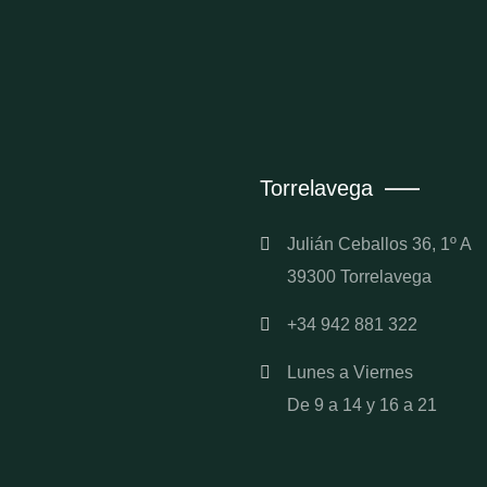
Torrelavega
Julián Ceballos 36, 1º A
39300 Torrelavega
+34 942 881 322
Lunes a Viernes
De 9 a 14 y 16 a 21