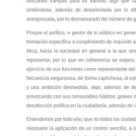
utilizando trampas para su tránsito, algo que l
sintiéndose, además de desorientada por lo difí
avergonzada, por lo desmesurado del número de go
Porque el político, o gestor de lo público en gener
formación específica o cumplimiento de requisito a
ética, hacia la sociedad en general a la que sir
representa; por lo que en coherencia se espera d
ejercicio de sus funciones como representante del 
frecuencia vergonzosa, de forma caprichosa, al es
y una ambición desmedida, algo, además de dete
provocando con sus censurables hábitos, graves d
desafección política en la ciudadanía, además de
Entendemos por todo ello, que no todos los ciudada
necesario la aplicación de un control sencillo, a l