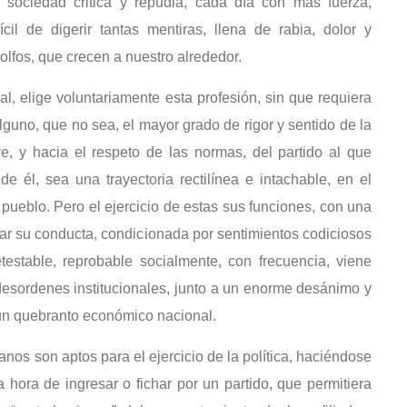
a sociedad critica y repudia, cada día con más fuerza,
cil de digerir tantas mentiras, llena de rabia, dolor y
lfos, que crecen a nuestro alrededor.
al, elige voluntariamente esta profesión, sin que requiera
lguno, que no sea, el mayor grado de rigor y sentido de la
ve, y hacia el respeto de las normas, del partido al que
e él, sea una trayectoria rectilínea e intachable, en el
pueblo. Pero el ejercicio de estas sus funciones, con una
tar su conducta, condicionada por sentimientos codiciosos
stable, reprobable socialmente, con frecuencia, viene
esordenes institucionales, junto a un enorme desánimo y
 un quebranto económico nacional.
nos son aptos para el ejercicio de la política, haciéndose
a hora de ingresar o fichar por un partido, que permitiera