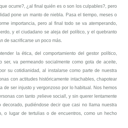
ue ocurre?, ¿al final quién es o son los culpables?, pero
ilidad pone un manto de niebla. Pasa el tiempo, meses o
norme importancia, pero al final todo se va atemperando,
rdo, y el ciudadano se aleja del político, y el quebranto
an de sacrificarse un poco más.
nder la ética, del comportamiento del gestor político,
 o ser, va permeando socialmente como gota de aceite,
r su cotidianidad, al instalarse como parte de nuestra
sonas con actitudes históricamente intachables, chapotear
a de ser injusto y vergonzoso por lo habitual. Nos hemos
ersonas con tanto ¡relieve social!, y sin querer lentamente
ro decorado, pudiéndose decir que casi no llama nuestra
o, o lugar de tertulias o de encuentros, como un hecho