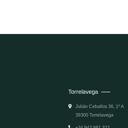
Torrelavega
Julián Ceballos 36, 1º A
39300 Torrelavega
+34 942 881 322