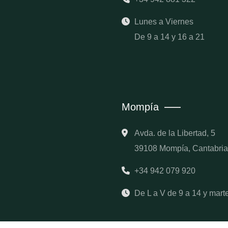
Lunes a Viernes
De 9 a 14 y 16 a 21
Mompía
Avda. de la Libertad, 5
39108 Mompía, Cantabria
+34 942 079 920
De L a V de 9 a 14 y mart