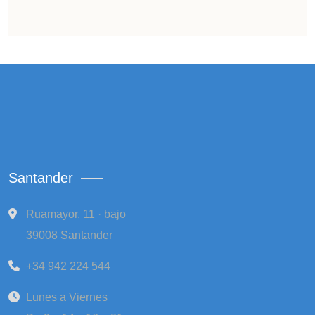
Santander
Ruamayor, 11 · bajo
39008 Santander
+34 942 224 544
Lunes a Viernes