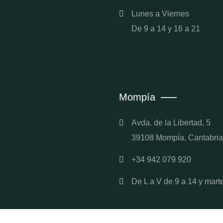
Lunes a Viernes
De 9 a 14 y 16 a 21
Mompía
Avda. de la Libertad, 5
39108 Mompía, Cantabria
+34 942 079 920
De L a V de 9 a 14 y mart