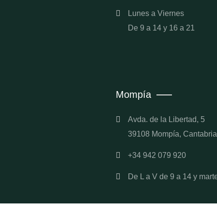
Lunes a Viernes
De 9 a 14 y 16 a 21
Mompía
Avda. de la Libertad, 5
39108 Mompía, Cantabria
+34 942 079 920
De L a V de 9 a 14 y mart