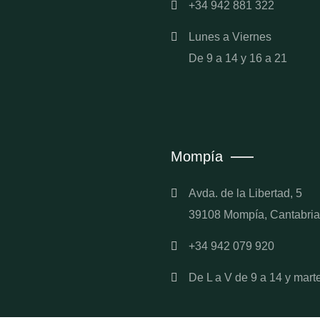
+34 942 881 322
Lunes a Viernes
De 9 a 14 y 16 a 21
Mompía
Avda. de la Libertad, 5
39108 Mompía, Cantabria
+34 942 079 920
De L a V de 9 a 14 y mart