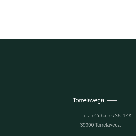
Torrelavega
Julián Ceballos 36, 1º A
39300 Torrelavega