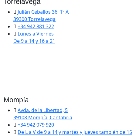
Torrelavega
Julián Ceballos 36, 1º A
39300 Torrelavega
+34 942 881 322
Lunes a Viernes
De 9 a 14 y 16 a 21
Mompía
Avda. de la Libertad, 5
39108 Mompía, Cantabria
+34 942 079 920
De L a V de 9 a 14 y martes y jueves también de 15