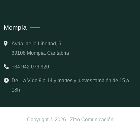
Mompía
Avda. de la Libertad, 5
39108 Mompía, Cantabria
+34 942 079 920
De L a V de 9 a 14 y martes y jueves también de 15 a
18h
Copyright © 2026 · Zitro Comunicación