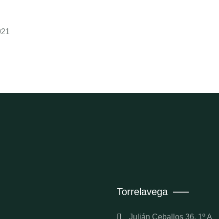
021
Torrelavega
Julián Ceballos 36, 1º A