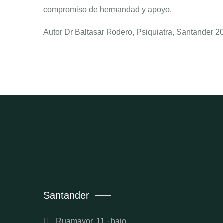
compromiso de hermandad y apoyo.
Autor Dr Baltasar Rodero, Psiquiatra, Santander 2
Santander
Ruamayor, 11 · bajo