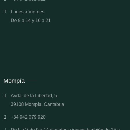
Lunes a Viernes
De 9 a 14 y 16 a 21
Mompía
Avda. de la Libertad, 5
39108 Mompía, Cantabria
+34 942 079 920
De L a V de 9 a 14 y martes y jueves también de 15 a