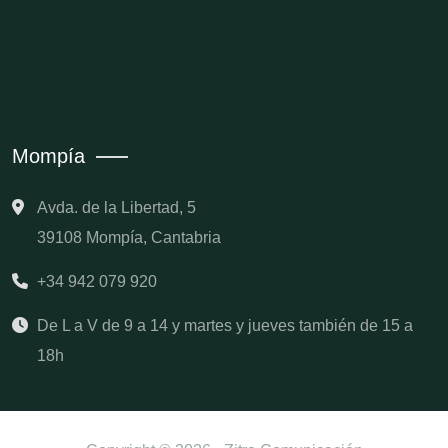
Mompía
Avda. de la Libertad, 5
39108 Mompía, Cantabria
+34 942 079 920
De L a V de 9 a 14 y martes y jueves también de 15 a
18h