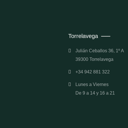
Torrelavega
Julián Ceballos 36, 1º A
39300 Torrelavega
+34 942 881 322
Lunes a Viernes
De 9 a 14 y 16 a 21