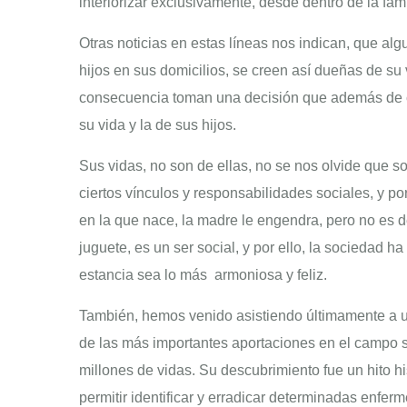
interiorizar exclusivamente, desde dentro de la fami
Otras noticias en estas líneas nos indican, que a
hijos en sus domicilios, se creen así dueñas de su 
consecuencia toman una decisión que además de ca
su vida y la de sus hijos.
Sus vidas, no son de ellas, no se nos olvide que s
ciertos vínculos y responsabilidades sociales, y por 
en la que nace, la madre le engendra, pero no es de
juguete, es un ser social, y por ello, la sociedad 
estancia sea lo más armoniosa y feliz.
También, hemos venido asistiendo últimamente a un
de las más importantes aportaciones en el campo sa
millones de vidas. Su descubrimiento fue un hito his
permitir identificar y erradicar determinadas enfer