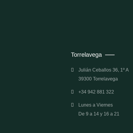
Torrelavega
Julián Ceballos 36, 1º A
39300 Torrelavega
+34 942 881 322
Lunes a Viernes
De 9 a 14 y 16 a 21