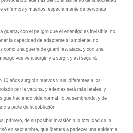
, y provocando, además del confinamiento de la sociedad
a de enfermos y muertos, especialmente de personas
 guerra, con el peligro que el enemigo es invisible, no
tener la capacidad de adaptarse al ambiente, no
 es como una guerra de guerrillas, ataca, y con una
argo vuelve a surgir, y a surgir, y así seguirá
 10 años surgirán nuevos virus, diferentes a los
rolado por la vacuna, y además será más letales, y
duo sigue haciendo vida normal, lo va sembrando, y de
do a parte de la población.
, primero, de su posible invasión a la totalidad de la
visó en septiembre, que íbamos a padecer una epidemia,