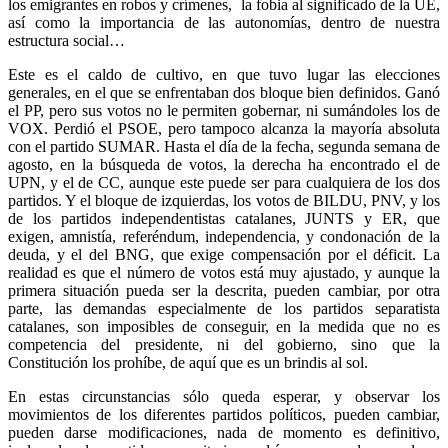
los emigrantes en robos y crímenes, la fobia al significado de la UE,
así como la importancia de las autonomías, dentro de nuestra
estructura social…
Este es el caldo de cultivo, en que tuvo lugar las elecciones
generales, en el que se enfrentaban dos bloque bien definidos. Ganó
el PP, pero sus votos no le permiten gobernar, ni sumándoles los de
VOX. Perdió el PSOE, pero tampoco alcanza la mayoría absoluta
con el partido SUMAR. Hasta el día de la fecha, segunda semana de
agosto, en la búsqueda de votos, la derecha ha encontrado el de
UPN, y el de CC, aunque este puede ser para cualquiera de los dos
partidos. Y el bloque de izquierdas, los votos de BILDU, PNV, y los
de los partidos independentistas catalanes, JUNTS y ER, que
exigen, amnistía, referéndum, independencia, y condonación de la
deuda, y el del BNG, que exige compensación por el déficit. La
realidad es que el número de votos está muy ajustado, y aunque la
primera situación pueda ser la descrita, pueden cambiar, por otra
parte, las demandas especialmente de los partidos separatista
catalanes, son imposibles de conseguir, en la medida que no es
competencia del presidente, ni del gobierno, sino que la
Constitución los prohíbe, de aquí que es un brindis al sol.
En estas circunstancias sólo queda esperar, y observar los
movimientos de los diferentes partidos políticos, pueden cambiar,
pueden darse modificaciones, nada de momento es definitivo,