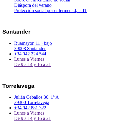
Diáspora del verano
Protección social por enfermedad, la IT
Santander
Ruamayor, 11 · bajo
39008 Santander
+34 942 224 544
Lunes a Viernes
De 9 a 14 y 16 a 21
Torrelavega
Julián Ceballos 36, 1º A
39300 Torrelavega
+34 942 881 322
Lunes a Viernes
De 9 a 14 y 16 a 21