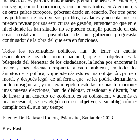
incluso los dos partidos mayoritarios podrían ponerse de acuerdo, y
conseguir, como ha ocurrido, y con buenos frutos, en Alemania, y
en otros países europeos, gobernar desde un acuerdo. Por otra parte,
las peticiones de los diversos partidos, catalanes y no catalanes, se
pueden revisar por sus estructuras de gestión, entendiendo que en el
nivel donde las han situado, no se pueden cumplir, pudiendo en este
caso, cristalizar la posibilidad de un gobierno progresista,
continuador de la obra del que está en funciones.
Todos los responsables políticos, han de tener en cuenta,
especialmente los de ámbito nacional, que su objetivo es la
búsqueda del bienestar de los ciudadanos, la lucha por encontrar la
mejor y más adecuada respuesta a cada problema, en todos los
ámbitos de la política, y que además esto es una obligación, primero
moral, y después legal, de tal forma que, se les podría demandar si
no lo consiguieran, y quisieran repetir desde las mismas formaciones
unas nuevas elecciones, han de dialogar, cuestionar y discutir, han
de llegar a un acuerdo de gobierno, es su obligación, y además es
una necesidad, se les eligió con ese objetivo, y su obligación es
cumplir con él, aun hay tiempo.
Fuente: Dr. Baltasar Rodero, Psiquiatra, Santander 2023
Prev Post