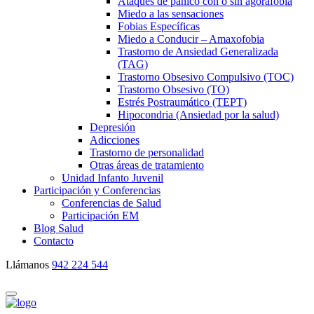
Ataques de pánico con o sin agorafobia
Miedo a las sensaciones
Fobias Específicas
Miedo a Conducir – Amaxofobia
Trastorno de Ansiedad Generalizada
(TAG)
Trastorno Obsesivo Compulsivo (TOC)
Trastorno Obsesivo (TO)
Estrés Postraumático (TEPT)
Hipocondria (Ansiedad por la salud)
Depresión
Adicciones
Trastorno de personalidad
Otras áreas de tratamiento
Unidad Infanto Juvenil
Participación y Conferencias
Conferencias de Salud
Participación EM
Blog Salud
Contacto
Llámanos
942 224 544