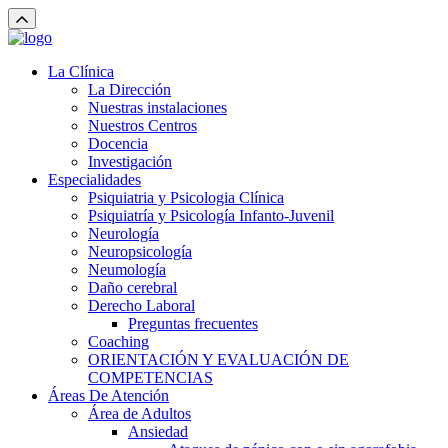
La Clínica
La Dirección
Nuestras instalaciones
Nuestros Centros
Docencia
Investigación
Especialidades
Psiquiatria y Psicologia Clínica
Psiquiatría y Psicología Infanto-Juvenil
Neurología
Neuropsicología
Neumología
Daño cerebral
Derecho Laboral
Preguntas frecuentes
Coaching
ORIENTACIÓN Y EVALUACIÓN DE
COMPETENCIAS
Áreas De Atención
Área de Adultos
Ansiedad