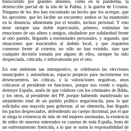
transcurrido por grandes abismos, como en la pandemia, la
destrucción parcial de la isla de la Palma, y la guerra de Ucrania.
Ninguno de los dos han encontrado un hecho que los acerque, que
les aproxime, que les facilite un encuentro; ambos se ha mantenido
en la distancia, alimentada por el insulto, incluso personal. Y esto
tiene siempre una doble repercusión, primero, estimulan las
emociones de sus afines y amigos, situándose por solidaridad frente
al otro partido, llegando a enemistades personales, y segundo, que
situaciones que trascienden al ámbito local, y que requieren
consenso frente al exterior, no sólo no han existido, sino que
cualquier decisión tomada por alguno de ellos, siempre ha sido
despreciada, criticada, e infravalorada por el otro.
En este ambiente tan intempestivo, se celebraron las elecciones
municipales y autonómicas, espacio propicio para incrementar los
desencuentros, las críticas, y la valoraciones negativas, unos
criticaron al presidente en funciones, porque nos vende o regala,
destruye España, amén de que colabore con los criminales de Bildu,
y los otros, al presidente del PP, porque habiendo manifestado un
alejamiento total de un partido político negacioncita, para lo que
solicitaba una mayoría para gobernar, al no obtenerla, han llegado
los pactos despreciados, defendiendo un cuerpo doctrinal; por el que
se niega la existencia de más de mil mujeres asesinadas, la existencia
de miles de muertos enterrados en cunetas de toda España, fruto de
un enfrentamiento fratricida, a lo que se suma la responsabilidad de