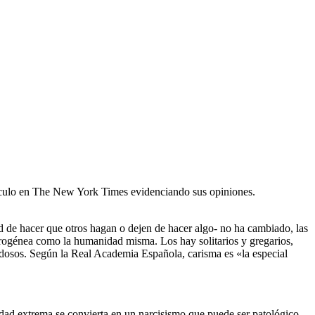
rtículo en The New York Times evidenciando sus opiniones.
dad de hacer que otros hagan o dejen de hacer algo- no ha cambiado, las
erogénea como la humanidad misma. Los hay solitarios y gregarios,
nidosos. Según la Real Academia Española, carisma es «la especial
anidad extrema se convierta en un narcisismo que puede ser patológico.