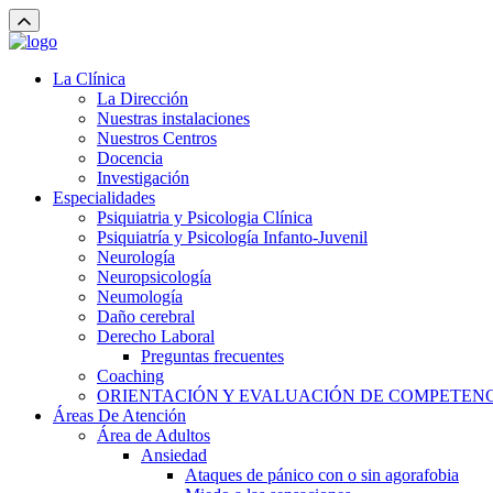
La Clínica
La Dirección
Nuestras instalaciones
Nuestros Centros
Docencia
Investigación
Especialidades
Psiquiatria y Psicologia Clínica
Psiquiatría y Psicología Infanto-Juvenil
Neurología
Neuropsicología
Neumología
Daño cerebral
Derecho Laboral
Preguntas frecuentes
Coaching
ORIENTACIÓN Y EVALUACIÓN DE COMPETEN
Áreas De Atención
Área de Adultos
Ansiedad
Ataques de pánico con o sin agorafobia