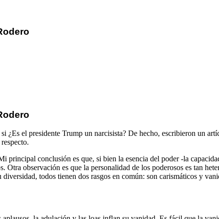
 Rodero
 Rodero
o si ¿Es el presidente Trump un narcisista? De hecho, escribieron un a
 respecto.
Mi principal conclusión es que, si bien la esencia del poder -la capaci
s. Otra observación es que la personalidad de los poderosos es tan het
su diversidad, todos tienen dos rasgos en común: son carismáticos y va
s aplausos, la adulación y las loas inflan su vanidad. Es fácil que la v