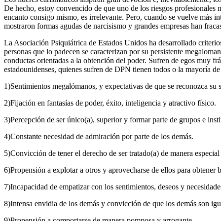
De hecho, estoy convencido de que uno de los riesgos profesionales má
encanto consigo mismo, es irrelevante. Pero, cuando se vuelve más int
mostraron formas agudas de narcisismo y grandes empresas han fracasa
La Asociación Psiquiátrica de Estados Unidos ha desarrollado criterio
personas que lo padecen se caracterizan por su persistente megalomaní
conductas orientadas a la obtención del poder. Sufren de egos muy frág
estadounidenses, quienes sufren de DPN tienen todos o la mayoría de 
1)Sentimientos megalómanos, y expectativas de que se reconozca su s
2)Fijación en fantasías de poder, éxito, inteligencia y atractivo físico.
3)Percepción de ser único(a), superior y formar parte de grupos e instit
4)Constante necesidad de admiración por parte de los demás.
5)Convicción de tener el derecho de ser tratado(a) de manera especial
6)Propensión a explotar a otros y aprovecharse de ellos para obtener b
7)Incapacidad de empatizar con los sentimientos, deseos y necesidade
8)Intensa envidia de los demás y convicción de que los demás son igua
9)Propensión a comportarse de manera pomposa y arrogante