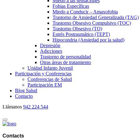
Miedo a las sensaciones
Fobias Específicas
Miedo a Conducir – Amaxofobia
Trastorno de Ansiedad Generalizada (TAG)
Trastorno Obsesivo Compulsivo (TOC)
Trastorno Obsesivo (TO)
Estrés Postraumático (TEPT)
Hipocondria (Ansiedad por la salud)
Depresión
Adicciones
Trastorno de personalidad
Otras áreas de tratamiento
Unidad Infanto Juvenil
Participación y Conferencias
Conferencias de Salud
Participación EM
Blog Salud
Contacto
Llámanos
942 224 544
Contacts