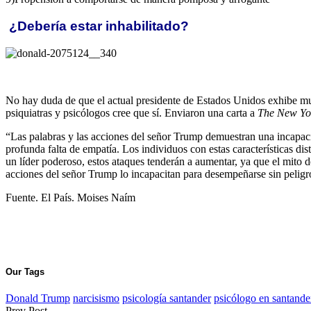
¿Debería estar inhabilitado?
No hay duda de que el actual presidente de Estados Unidos exhibe muc
psiquiatras y psicólogos cree que sí. Enviaron una carta a
The New Yo
“Las palabras y las acciones del señor Trump demuestran una incapacida
profunda falta de empatía. Los individuos con estas características dist
un líder poderoso, estos ataques tenderán a aumentar, ya que el mito 
acciones del señor Trump lo incapacitan para desempeñarse sin pelig
Fuente. El País. Moises Naím
Our Tags
Donald Trump
narcisismo
psicología santander
psicólogo en santande
Prev Post