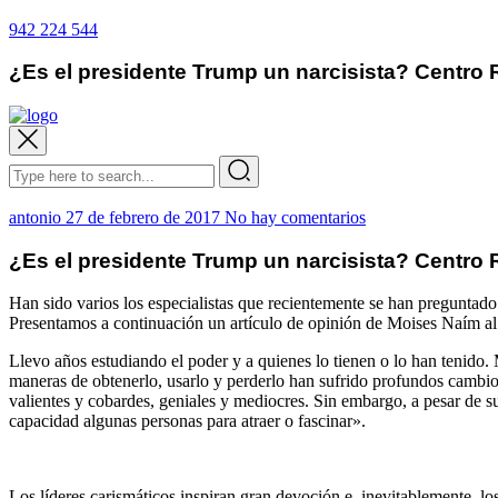
942 224 544
¿Es el presidente Trump un narcisista? Centro
antonio
27 de febrero de 2017
No hay comentarios
¿Es el presidente Trump un narcisista? Centro
Han sido varios los especialistas que recientemente se han preguntad
Presentamos a continuación un artículo de opinión de Moises Naím al
Llevo años estudiando el poder y a quienes lo tienen o lo han tenido. 
maneras de obtenerlo, usarlo y perderlo han sufrido profundos cambio
valientes y cobardes, geniales y mediocres. Sin embargo, a pesar de 
capacidad algunas personas para atraer o fascinar».
Los líderes carismáticos inspiran gran devoción e, inevitablemente, lo