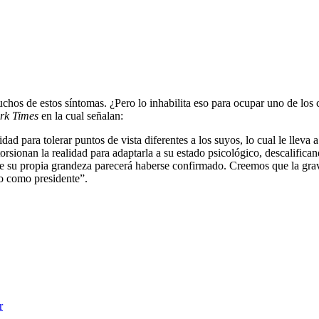
hos de estos síntomas. ¿Pero lo inhabilita eso para ocupar uno de los
rk Times
en la cual señalan:
d para tolerar puntos de vista diferentes a los suyos, lo cual le lleva 
orsionan la realidad para adaptarla a su estado psicológico, descalifican
de su propia grandeza parecerá haberse confirmado. Creemos que la grav
ro como presidente”.
r