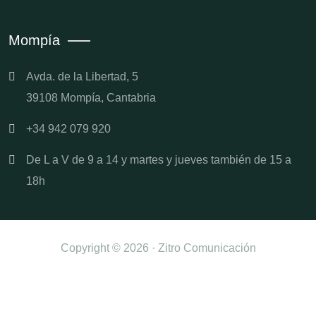
Mompía
Avda. de la Libertad, 5
39108 Mompía, Cantabria
+34 942 079 920
De L a V de 9 a 14 y martes y jueves también de 15 a
18h
Copyright © 2026 · Zitro Comunicación