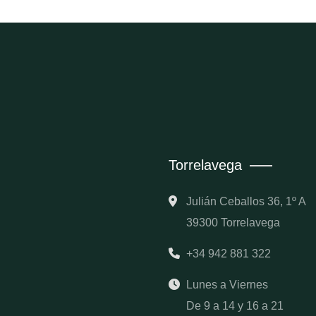
Torrelavega
Julián Ceballos 36, 1º A
39300 Torrelavega
+34 942 881 322
Lunes a Viernes
De 9 a 14 y 16 a 21