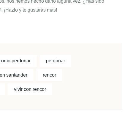
dos, nos hemos hecho daño alguna vez. ¿Has sido
 ¡Hazlo y te gustarás más!
como perdonar
perdonar
 en santander
rencor
vivir con rencor